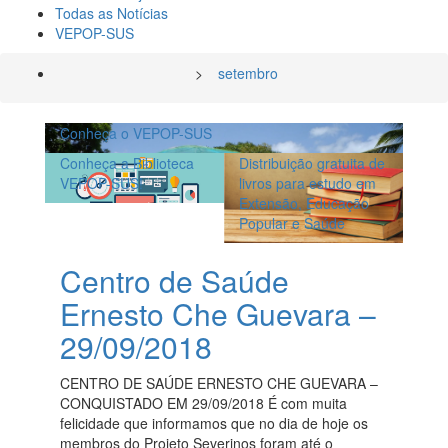
Todas as Notícias
VEPOP-SUS
>
setembro
Conheça o VEPOP-SUS
Conheça a Biblioteca
Distribuição gratuita de
VEPOP-SUS!
livros para estudo em
Extensão, Educação
Popular e Saúde
Centro de Saúde
Ernesto Che Guevara –
29/09/2018
CENTRO DE SAÚDE ERNESTO CHE GUEVARA –
CONQUISTADO EM 29/09/2018 É com muita
felicidade que informamos que no dia de hoje os
membros do Projeto Severinos foram até o