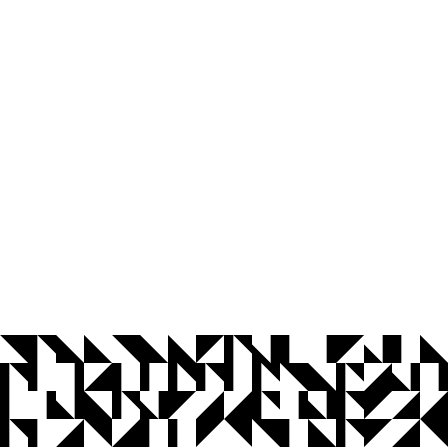
© 2026 Universidade Federal da Paraíba.
Ouvidoria
Acesso à Informação
CoMu
Acessibilidade
Dados Abertos UFPB
Privacidade e Proteção de Dados