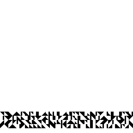
Centro de Ciências Médicas
Cidade Universitária, S/N
Castelo Branco, João Pessoa - Paraíba
CEP: 58.051-900
Telefone: +55 (83) 3216-7616
© 2026 Universidade Federal da Paraíba.