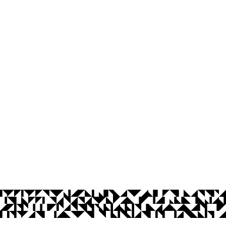
Ouvidoria
Acesso à Informação
CoMu
Acessibilidade
Dad