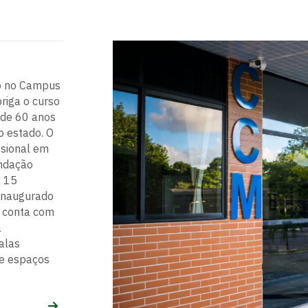
do no Campus
riga o curso
 de 60 anos
o estado. O
sional em
undação
m 15
 inaugurado
e conta com
a
salas
 e espaços