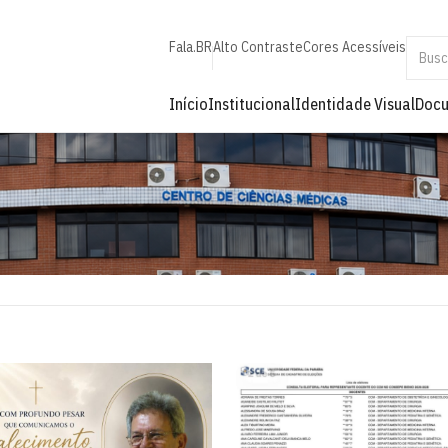
Fala.BR
Alto Contraste
Cores Acessíveis
Início
Institucional
Identidade Visual
Doc