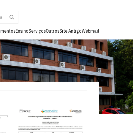
umentos
Ensino
Serviços
Outros
Site Antigo
Webmail