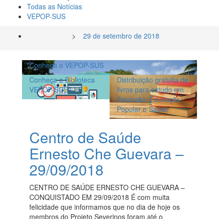
Todas as Notícias
VEPOP-SUS
>
29 de setembro de 2018
Conheça o VEPOP-SUS
Conheça a Biblioteca
Distribuição gratuita de
VEPOP-SUS!
livros para estudo em
Extensão, Educação
Popular e Saúde
Centro de Saúde
Ernesto Che Guevara –
29/09/2018
CENTRO DE SAÚDE ERNESTO CHE GUEVARA –
CONQUISTADO EM 29/09/2018 É com muita
felicidade que informamos que no dia de hoje os
membros do Projeto Severinos foram até o