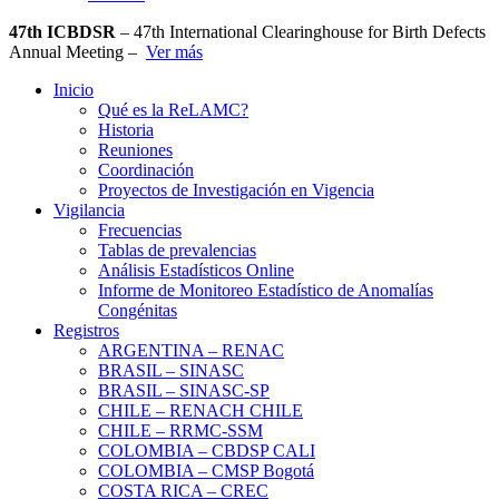
47th ICBDSR
– 47th International Clearinghouse for Birth Defects
Annual Meeting –
Ver más
Inicio
Qué es la ReLAMC?
Historia
Reuniones
Coordinación
Proyectos de Investigación en Vigencia
Vigilancia
Frecuencias
Tablas de prevalencias
Análisis Estadísticos Online
Informe de Monitoreo Estadístico de Anomalías
Congénitas
Registros
ARGENTINA – RENAC
BRASIL – SINASC
BRASIL – SINASC-SP
CHILE – RENACH CHILE
CHILE – RRMC-SSM
COLOMBIA – CBDSP CALI
COLOMBIA – CMSP Bogotá
COSTA RICA – CREC