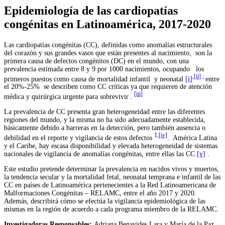
Epidemiología de las cardiopatías
congénitas en Latinoamérica, 2017-2020
Las cardiopatías congénitas (CC), definidas como anomalías estructurales
del corazón y sus grandes vasos que están presentes al nacimiento, son la
primera causa de defectos congénitos (DC) en el mundo, con una
prevalencia estimada entre 8 y 9 por 1000 nacimientos, ocupando los
,
[ii]
;
primeros puestos como causa de mortalidad infantil y neonatal
[i]
entre
el 20%-25% se describen como CC críticas ya que requieren de atención
[iii]
médica y quirúrgica urgente para sobrevivir .
La prevalencia de CC presenta gran heterogeneidad entre las diferentes
regiones del mundo, y la misma no ha sido adecuadamente establecida,
básicamente debido a barreras en la detección, pero también ausencia o
1,
[iv]
debilidad en el reporte y vigilancia de estos defectos
. América Latina
y el Caribe, hay escasa disponibilidad y elevada heterogeneidad de sistemas
nacionales de vigilancia de anomalías congénitas, entre ellas las CC
[v]
.
Este estudio pretende determinar la prevalencia en nacidos vivos y muertos,
la tendencia secular y la mortalidad fetal, neonatal temprana e infantil de las
CC en países de Latinoamérica pertenecientes a la Red Latinoamericana de
Malformaciones Congénitas – RELAMC, entre el año 2017 y 2020.
Además, describirá cómo se efectúa la vigilancia epidemiológica de las
mismas en la región de acuerdo a cada programa miembro de la RELAMC.
Investigadoras Responsables:
Adriana Benavides Lara y María de la Paz