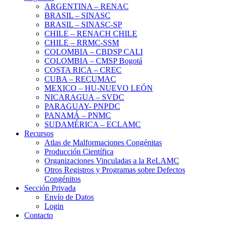
ARGENTINA – RENAC
BRASIL – SINASC
BRASIL – SINASC-SP
CHILE – RENACH CHILE
CHILE – RRMC-SSM
COLOMBIA – CBDSP CALI
COLOMBIA – CMSP Bogotá
COSTA RICA – CREC
CUBA – RECUMAC
MEXICO – HU-NUEVO LEÓN
NICARAGUA – SVDC
PARAGUAY- PNPDC
PANAMÁ – PNMC
SUDAMÉRICA – ECLAMC
Recursos
Atlas de Malformaciones Congénitas
Producción Científica
Organizaciones Vinculadas a la ReLAMC
Otros Registros y Programas sobre Defectos
Congénitos
Sección Privada
Envío de Datos
Login
Contacto