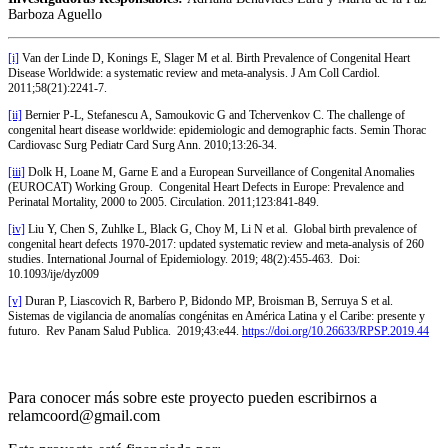
Barboza Aguello
[i]
Van der Linde D, Konings E, Slager M et al. Birth Prevalence of Congenital Heart
Disease Worldwide: a systematic review and meta-analysis. J Am Coll Cardiol.
2011;58(21):2241-7.
[ii]
Bernier P-L, Stefanescu A, Samoukovic G and Tchervenkov C. The challenge of
congenital heart disease worldwide: epidemiologic and demographic facts. Semin Thorac
Cardiovasc Surg Pediatr Card Surg Ann. 2010;13:26-34.
[iii]
Dolk H, Loane M, Garne E and a European Surveillance of Congenital Anomalies
(EUROCAT) Working Group. Congenital Heart Defects in Europe: Prevalence and
Perinatal Mortality, 2000 to 2005. Circulation. 2011;123:841-849.
[iv]
Liu Y, Chen S, Zuhlke L, Black G, Choy M, Li N et al. Global birth prevalence of
congenital heart defects 1970-2017: updated systematic review and meta-analysis of 260
studies. International Journal of Epidemiology. 2019; 48(2):455-463. Doi:
10.1093/ije/dyz009
[v]
Duran P, Liascovich R, Barbero P, Bidondo MP, Broisman B, Serruya S et al.
Sistemas de vigilancia de anomalías congénitas en América Latina y el Caribe: presente y
futuro. Rev Panam Salud Publica. 2019;43:e44.
https://doi.org/10.26633/RPSP.2019.44
Para conocer más sobre este proyecto pueden escribirnos a
relamcoord@gmail.com