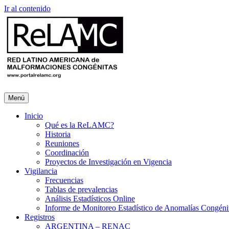
Ir al contenido
Menú
Inicio
Qué es la ReLAMC?
Historia
Reuniones
Coordinación
Proyectos de Investigación en Vigencia
Vigilancia
Frecuencias
Tablas de prevalencias
Análisis Estadísticos Online
Informe de Monitoreo Estadístico de Anomalías Congéni
Registros
ARGENTINA – RENAC