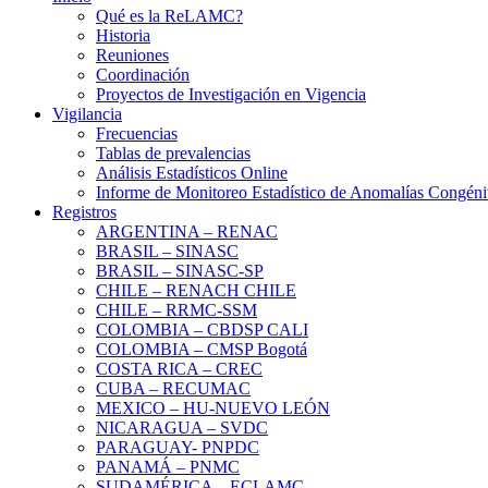
Qué es la ReLAMC?
Historia
Reuniones
Coordinación
Proyectos de Investigación en Vigencia
Vigilancia
Frecuencias
Tablas de prevalencias
Análisis Estadísticos Online
Informe de Monitoreo Estadístico de Anomalías Congéni
Registros
ARGENTINA – RENAC
BRASIL – SINASC
BRASIL – SINASC-SP
CHILE – RENACH CHILE
CHILE – RRMC-SSM
COLOMBIA – CBDSP CALI
COLOMBIA – CMSP Bogotá
COSTA RICA – CREC
CUBA – RECUMAC
MEXICO – HU-NUEVO LEÓN
NICARAGUA – SVDC
PARAGUAY- PNPDC
PANAMÁ – PNMC
SUDAMÉRICA – ECLAMC