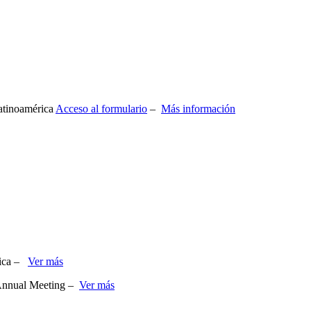
atinoamérica
Acceso al formulario
–
Más información
dica –
Ver más
s Annual Meeting –
Ver más