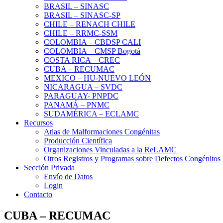
BRASIL – SINASC
BRASIL – SINASC-SP
CHILE – RENACH CHILE
CHILE – RRMC-SSM
COLOMBIA – CBDSP CALI
COLOMBIA – CMSP Bogotá
COSTA RICA – CREC
CUBA – RECUMAC
MEXICO – HU-NUEVO LEÓN
NICARAGUA – SVDC
PARAGUAY- PNPDC
PANAMÁ – PNMC
SUDAMÉRICA – ECLAMC
Recursos
Atlas de Malformaciones Congénitas
Producción Científica
Organizaciones Vinculadas a la ReLAMC
Otros Registros y Programas sobre Defectos Congénitos
Sección Privada
Envío de Datos
Login
Contacto
CUBA – RECUMAC