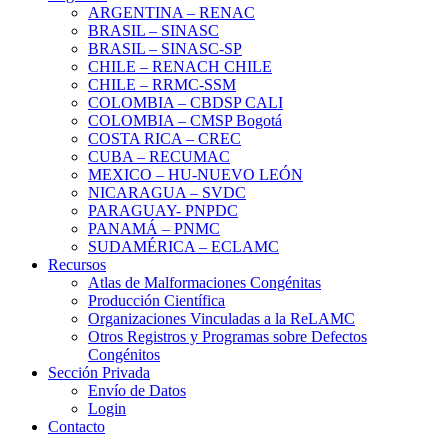
ARGENTINA – RENAC
BRASIL – SINASC
BRASIL – SINASC-SP
CHILE – RENACH CHILE
CHILE – RRMC-SSM
COLOMBIA – CBDSP CALI
COLOMBIA – CMSP Bogotá
COSTA RICA – CREC
CUBA – RECUMAC
MEXICO – HU-NUEVO LEÓN
NICARAGUA – SVDC
PARAGUAY- PNPDC
PANAMÁ – PNMC
SUDAMÉRICA – ECLAMC
Recursos
Atlas de Malformaciones Congénitas
Producción Científica
Organizaciones Vinculadas a la ReLAMC
Otros Registros y Programas sobre Defectos
Congénitos
Sección Privada
Envío de Datos
Login
Contacto