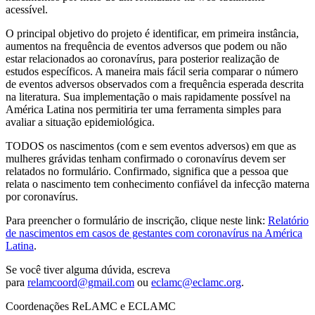
acessível.
O principal objetivo do projeto é identificar, em primeira instância,
aumentos na frequência de eventos adversos que podem ou não
estar relacionados ao coronavírus, para posterior realização de
estudos específicos. A maneira mais fácil seria comparar o número
de eventos adversos observados com a frequência esperada descrita
na literatura. Sua implementação o mais rapidamente possível na
América Latina nos permitiria ter uma ferramenta simples para
avaliar a situação epidemiológica.
TODOS os nascimentos (com e sem eventos adversos) em que as
mulheres grávidas tenham confirmado o coronavírus devem ser
relatados no formulário. Confirmado, significa que a pessoa que
relata o nascimento tem conhecimento confiável da infecção materna
por coronavírus.
Para preencher o formulário de inscrição, clique neste link:
Relatório
de nascimentos em casos de gestantes com coronavírus na América
Latina
.
Se você tiver alguma dúvida, escreva
para
relamcoord@gmail.com
ou
eclamc@eclamc.org
.
Coordenações ReLAMC e ECLAMC