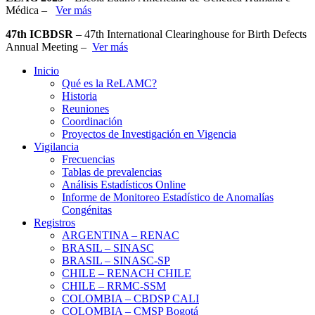
Médica –
Ver más
47th ICBDSR
– 47th International Clearinghouse for Birth Defects
Annual Meeting –
Ver más
Inicio
Qué es la ReLAMC?
Historia
Reuniones
Coordinación
Proyectos de Investigación en Vigencia
Vigilancia
Frecuencias
Tablas de prevalencias
Análisis Estadísticos Online
Informe de Monitoreo Estadístico de Anomalías
Congénitas
Registros
ARGENTINA – RENAC
BRASIL – SINASC
BRASIL – SINASC-SP
CHILE – RENACH CHILE
CHILE – RRMC-SSM
COLOMBIA – CBDSP CALI
COLOMBIA – CMSP Bogotá