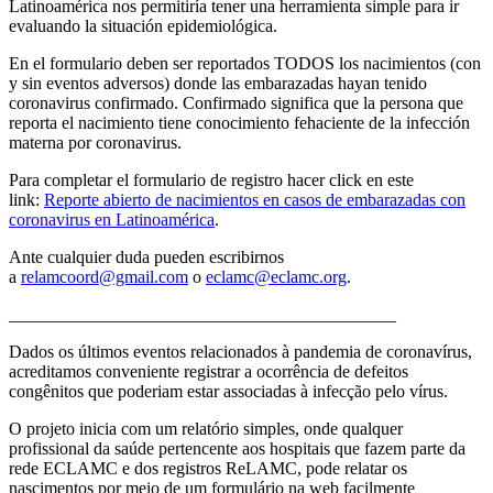
Latinoamérica nos permitiría tener una herramienta simple para ir
evaluando la situación epidemiológica.
En el formulario deben ser reportados TODOS los nacimientos (con
y sin eventos adversos) donde las embarazadas hayan tenido
coronavirus confirmado. Confirmado significa que la persona que
reporta el nacimiento tiene conocimiento fehaciente de la infección
materna por coronavirus.
Para completar el formulario de registro hacer click en este
link:
Reporte abierto de nacimientos en casos de embarazadas con
coronavirus en Latinoamérica
.
Ante cualquier duda pueden escribirnos
a
relamcoord@gmail.com
o
eclamc@eclamc.org
.
____________________________________________
Dados os últimos eventos relacionados à pandemia de coronavírus,
acreditamos conveniente registrar a ocorrência de defeitos
congênitos que poderiam estar associadas à infecção pelo vírus.
O projeto inicia com um relatório simples, onde qualquer
profissional da saúde pertencente aos hospitais que fazem parte da
rede ECLAMC e dos registros ReLAMC, pode relatar os
nascimentos por meio de um formulário na web facilmente