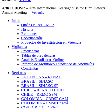
47th ICBDSR
– 47th International Clearinghouse for Birth Defects
Annual Meeting –
Ver más
Inicio
Qué es la ReLAMC?
Historia
Reuniones
Coordinación
Proyectos de Investigación en Vigencia
Vigilancia
Frecuencias
Tablas de prevalencias
Análisis Estadísticos Online
Informe de Monitoreo Estadístico de Anomalías
Congénitas
Registros
ARGENTINA – RENAC
BRASIL – SINASC
BRASIL – SINASC-SP
CHILE – RENACH CHILE
CHILE – RRMC-SSM
COLOMBIA – CBDSP CALI
COLOMBIA – CMSP Bogotá
COSTA RICA – CREC