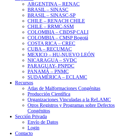
ARGENTINA – RENAC
BRASIL – SINASC
BRASIL – SINASC-SP
CHILE – RENACH CHILE
CHILE – RRMC-SSM
COLOMBIA – CBDSP CALI
COLOMBIA – CMSP Bogotá
COSTA RICA – CREC
CUBA – RECUMAC
MEXICO – HU-NUEVO LEÓN
NICARAGUA – SVDC
PARAGUAY- PNPDC
PANAMÁ – PNMC
SUDAMÉRICA – ECLAMC
Recursos
Atlas de Malformaciones Congénitas
Producción Científica
Organizaciones Vinculadas a la ReLAMC
Otros Registros y Programas sobre Defectos
Congénitos
Sección Privada
Envío de Datos
Login
Contacto