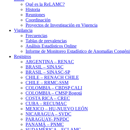
Qué es la ReLAMC?
Historia
Reuniones
Coordinación
Proyectos de Investigación en Vigencia
Vigilancia
Frecuencias
Tablas de prevalencias
Análisis Estadísticos Online
Informe de Monitoreo Estadístico de Anomalías Congéni
Registros
ARGENTINA – RENAC
BRASIL – SINASC
BRASIL – SINASC-SP
CHILE – RENACH CHILE
CHILE – RRMC-SSM
COLOMBIA – CBDSP CALI
COLOMBIA – CMSP Bogotá
COSTA RICA – CREC
CUBA – RECUMAC
MEXICO – HU-NUEVO LEÓN
NICARAGUA – SVDC
PARAGUAY- PNPDC
PANAMÁ – PNMC
SUDAMÉRICA – ECLAMC