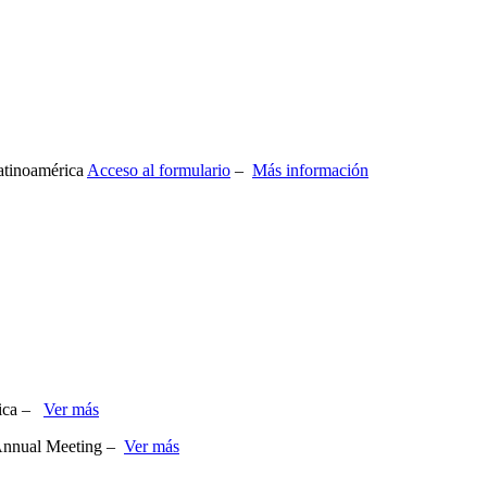
atinoamérica
Acceso al formulario
–
Más información
dica –
Ver más
s Annual Meeting –
Ver más