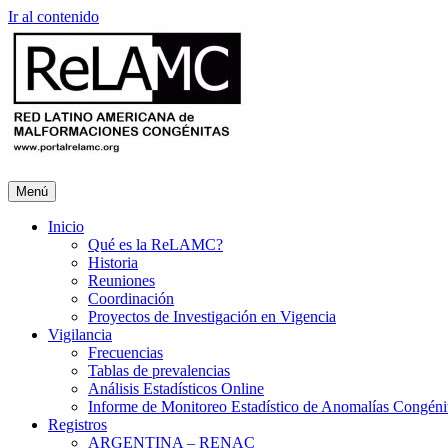
Ir al contenido
Menú
Inicio
Qué es la ReLAMC?
Historia
Reuniones
Coordinación
Proyectos de Investigación en Vigencia
Vigilancia
Frecuencias
Tablas de prevalencias
Análisis Estadísticos Online
Informe de Monitoreo Estadístico de Anomalías Congéni
Registros
ARGENTINA – RENAC