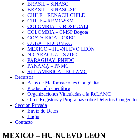
BRASIL – SINASC
BRASIL – SINASC-SP
CHILE – RENACH CHILE
CHILE – RRMC-SSM
COLOMBIA – CBDSP CALI
COLOMBIA – CMSP Bogotá
COSTA RICA – CREC
CUBA – RECUMAC
MEXICO – HU-NUEVO LEÓN
NICARAGUA – SVDC
PARAGUAY- PNPDC
PANAMÁ – PNMC
SUDAMÉRICA – ECLAMC
Recursos
Atlas de Malformaciones Congénitas
Producción Científica
Organizaciones Vinculadas a la ReLAMC
Otros Registros y Programas sobre Defectos Congénitos
Sección Privada
Envío de Datos
Login
Contacto
MEXICO – HU-NUEVO LEÓN