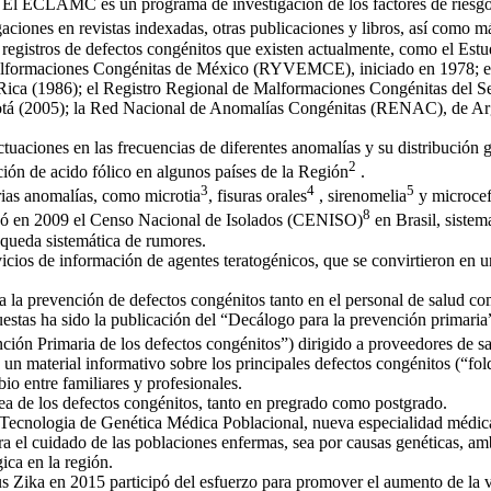
a. El ECLAMC es un programa de investigación de los factores de riesg
aciones en revistas indexadas, otras publicaciones y libros, así como má
 registros de defectos congénitos que existen actualmente, como el
Estu
e Malformaciones Congénitas de México (RYVEMCE
), iniciado en 1978;
ca (1986); el Registro Regional de Malformaciones Congénitas del Ser
otá (2005); la Red Nacional de Anomalías Congénitas (RENAC), de Arge
ctuaciones en las frecuencias de diferentes anomalías y su distribución
2
ación de acido fólico en algunos países de la Región
.
3
4
5
rias anomalías, como microtia
, fisuras orales
, sirenomelia
y microcef
8
eó en 2009 el Censo Nacional de Isolados (CENISO)
en Brasil, sistem
squeda sistemática de rumores.
vicios de información de agentes teratogénicos, que se convirtieron en u
a la prevención de defectos congénitos tanto en el personal de salud c
puestas ha sido la publicación del “Decálogo para la prevención primar
ción Primaria de los defectos congénitos”) dirigido a proveedores de s
un material informativo sobre los principales defectos congénitos (“fol
io entre familiares y profesionales.
rea de los defectos congénitos, tanto en pregrado como postgrado.
 e Tecnologia de Genética Médica Poblacional, nueva especialidad médica
ara el cuidado de las poblaciones enfermas, sea por causas genéticas, am
ica en la región.
us Zika en 2015 participó del esfuerzo para promover el aumento de la