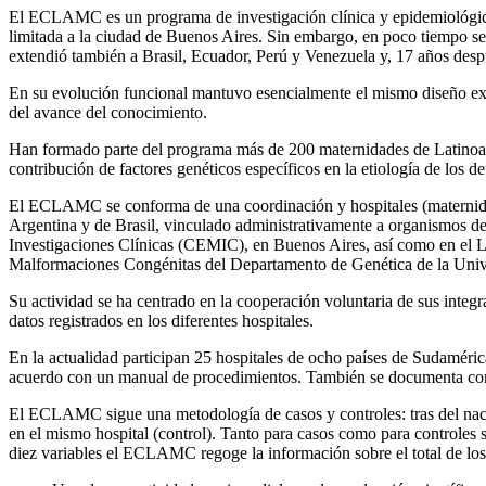
El ECLAMC es un programa de investigación clínica y epidemiológica 
limitada a la ciudad de Buenos Aires. Sin embargo, en poco tiempo s
extendió también a Brasil, Ecuador, Perú y Venezuela y, 17 años des
En su evolución funcional mantuvo esencialmente el mismo diseño ex
del avance del conocimiento.
Han formado parte del programa más de 200 maternidades de
Latino
contribución de factores genéticos específicos en la etiología de los 
El ECLAMC se conforma de una coordinación y hospitales (maternidades
Argentina y de Brasil, vinculado administrativamente a organismos d
Investigaciones Clínicas (CEMIC), en Buenos Aires, así como en el
Malformaciones Congénitas del Departamento de Genética de la Unive
Su actividad se ha centrado en la cooperación voluntaria de sus integr
datos registrados en los diferentes hospitales.
En la actualidad participan 25 hospitales de ocho países de Sudamér
acuerdo con un manual de procedimientos. También se documenta con f
El ECLAMC sigue una metodología de casos y controles: tras del naci
en el mismo hospital (control). Tanto para casos como para controles s
diez variables el ECLAMC regoge la información sobre el total de los 