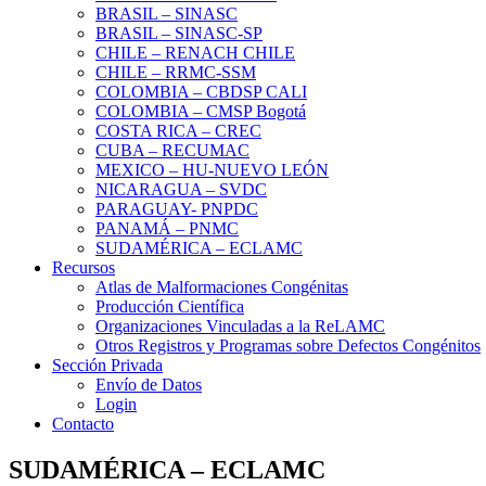
BRASIL – SINASC
BRASIL – SINASC-SP
CHILE – RENACH CHILE
CHILE – RRMC-SSM
COLOMBIA – CBDSP CALI
COLOMBIA – CMSP Bogotá
COSTA RICA – CREC
CUBA – RECUMAC
MEXICO – HU-NUEVO LEÓN
NICARAGUA – SVDC
PARAGUAY- PNPDC
PANAMÁ – PNMC
SUDAMÉRICA – ECLAMC
Recursos
Atlas de Malformaciones Congénitas
Producción Científica
Organizaciones Vinculadas a la ReLAMC
Otros Registros y Programas sobre Defectos Congénitos
Sección Privada
Envío de Datos
Login
Contacto
SUDAMÉRICA – ECLAMC