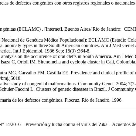
ncias de defectos congénitos con otros registros regionales o nacionale
ngénitas (ECLAMC) . [Internet]. Buenos Aires/ Rio de Janeiro: CEMIC
o Nacional de Genética Médica Populacional); ECLAMC (Estudio Colab
genital anomaly types in three South American countries. Am J Med Gen
merica. Int J Epidemiol. 1986 Sep; 15(3) :364-8.
l analysis on the occurrence of oral clefts in South America. Am J Me
 Isaza C, Orioli IM. Sirenomelia and cyclopia cluster in Cali, Colom
tra MG, Carvalho FM, Castilla EE. Prevalence and clinical profile of
/bmj.j5018.
tive study of congenital malformations. Community Genet. 2004; 7(2-
chuler-Faccini L. Clusters of genetic diseases in Brazil. J Communit
maria de los defectos congénitos. Fiocruz, Río de Janeiro, 1996.
2016 – Prevención y lucha contra el virus del Zika – Acuerdos de