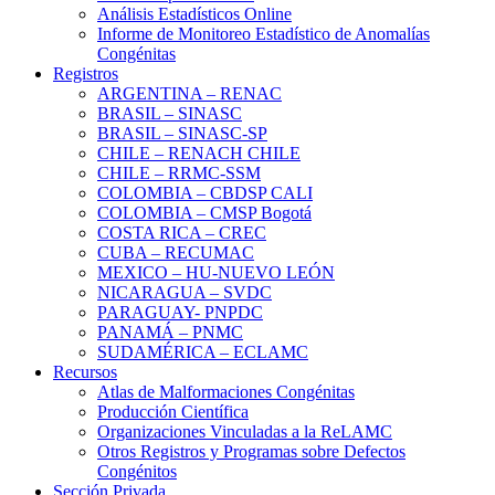
Análisis Estadísticos Online
Informe de Monitoreo Estadístico de Anomalías
Congénitas
Registros
ARGENTINA – RENAC
BRASIL – SINASC
BRASIL – SINASC-SP
CHILE – RENACH CHILE
CHILE – RRMC-SSM
COLOMBIA – CBDSP CALI
COLOMBIA – CMSP Bogotá
COSTA RICA – CREC
CUBA – RECUMAC
MEXICO – HU-NUEVO LEÓN
NICARAGUA – SVDC
PARAGUAY- PNPDC
PANAMÁ – PNMC
SUDAMÉRICA – ECLAMC
Recursos
Atlas de Malformaciones Congénitas
Producción Científica
Organizaciones Vinculadas a la ReLAMC
Otros Registros y Programas sobre Defectos
Congénitos
Sección Privada