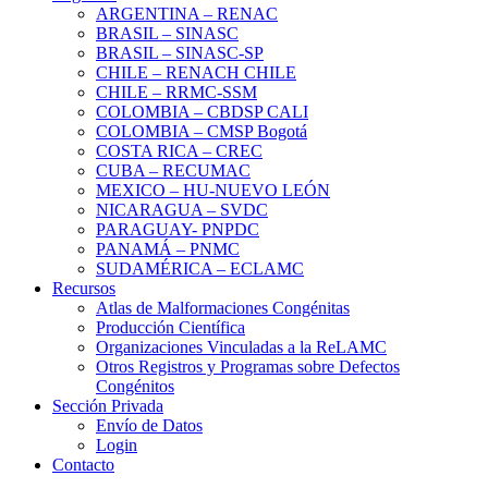
ARGENTINA – RENAC
BRASIL – SINASC
BRASIL – SINASC-SP
CHILE – RENACH CHILE
CHILE – RRMC-SSM
COLOMBIA – CBDSP CALI
COLOMBIA – CMSP Bogotá
COSTA RICA – CREC
CUBA – RECUMAC
MEXICO – HU-NUEVO LEÓN
NICARAGUA – SVDC
PARAGUAY- PNPDC
PANAMÁ – PNMC
SUDAMÉRICA – ECLAMC
Recursos
Atlas de Malformaciones Congénitas
Producción Científica
Organizaciones Vinculadas a la ReLAMC
Otros Registros y Programas sobre Defectos
Congénitos
Sección Privada
Envío de Datos
Login
Contacto