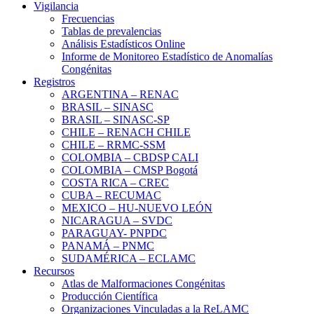
Vigilancia
Frecuencias
Tablas de prevalencias
Análisis Estadísticos Online
Informe de Monitoreo Estadístico de Anomalías
Congénitas
Registros
ARGENTINA – RENAC
BRASIL – SINASC
BRASIL – SINASC-SP
CHILE – RENACH CHILE
CHILE – RRMC-SSM
COLOMBIA – CBDSP CALI
COLOMBIA – CMSP Bogotá
COSTA RICA – CREC
CUBA – RECUMAC
MEXICO – HU-NUEVO LEÓN
NICARAGUA – SVDC
PARAGUAY- PNPDC
PANAMÁ – PNMC
SUDAMÉRICA – ECLAMC
Recursos
Atlas de Malformaciones Congénitas
Producción Científica
Organizaciones Vinculadas a la ReLAMC