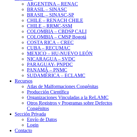
ARGENTINA – RENAC
BRASIL – SINASC
BRASIL – SINASC-SP
CHILE – RENACH CHILE
CHILE – RRMC-SSM
COLOMBIA – CBDSP CALI
COLOMBIA – CMSP Bogotá
COSTA RICA – CREC
CUBA – RECUMAC
MEXICO – HU-NUEVO LEÓN
NICARAGUA – SVDC
PARAGUAY- PNPDC
PANAMÁ – PNMC
SUDAMÉRICA – ECLAMC
Recursos
Atlas de Malformaciones Congénitas
Producción Científica
Organizaciones Vinculadas a la ReLAMC
Otros Registros y Programas sobre Defectos
Congénitos
Sección Privada
Envío de Datos
Login
Contacto