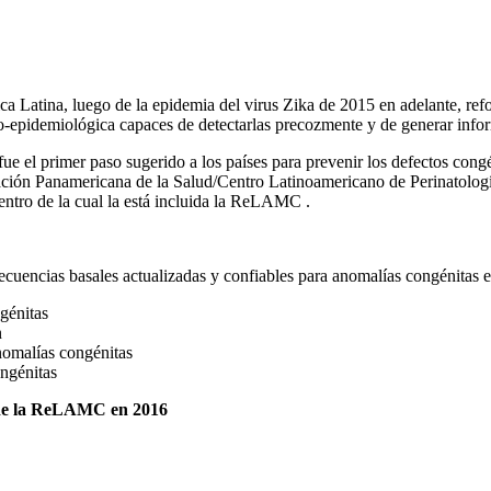
ca Latina, luego de la epidemia del virus Zika de 2015 en adelante, re
nico-epidemiológica capaces de detectarlas precozmente y de generar info
a fue el primer paso sugerido a los países para prevenir los defectos cong
ación Panamericana de la Salud/Centro Latinoamericano de Perinatol
dentro de la cual la está incluida la ReLAMC .
cuencias basales actualizadas y confiables para anomalías congénitas 
génitas
n
anomalías congénitas
ongénitas
n de la ReLAMC en 2016