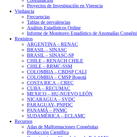
Coordinación
Proyectos de Investigación en Vigencia
Vigilancia
Frecuencias
Tablas de prevalencias
Análisis Estadísticos Online
Informe de Monitoreo Estadístico de Anomalías Congéni
Registros
ARGENTINA – RENAC
BRASIL – SINASC
BRASIL – SINASC-SP
CHILE – RENACH CHILE
CHILE – RRMC-SSM
COLOMBIA – CBDSP CALI
COLOMBIA – CMSP Bogotá
COSTA RICA – CREC
CUBA – RECUMAC
MEXICO – HU-NUEVO LEÓN
NICARAGUA – SVDC
PARAGUAY- PNPDC
PANAMÁ – PNMC
SUDAMÉRICA – ECLAMC
Recursos
Atlas de Malformaciones Congénitas
Producción Científica