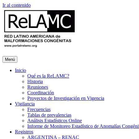
Ir al contenido
Menú
Inicio
Qué es la ReLAMC?
Historia
Reuniones
Coordinación
Proyectos de Investigación en Vigencia
Vigilancia
Frecuencias
Tablas de prevalencias
Análisis Estadísticos Online
Informe de Monitoreo Estadístico de Anomalías Congéni
Registros
ARGENTINA – RENAC