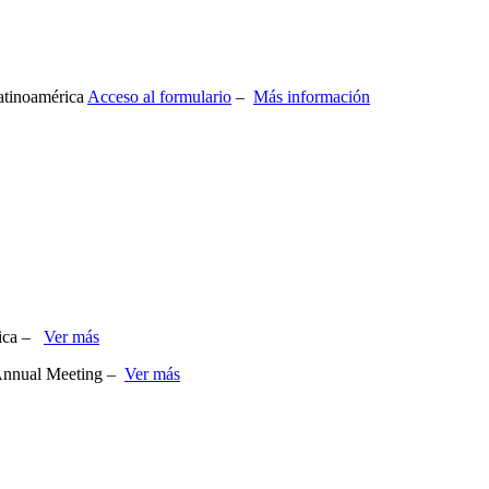
atinoamérica
Acceso al formulario
–
Más información
dica –
Ver más
s Annual Meeting –
Ver más