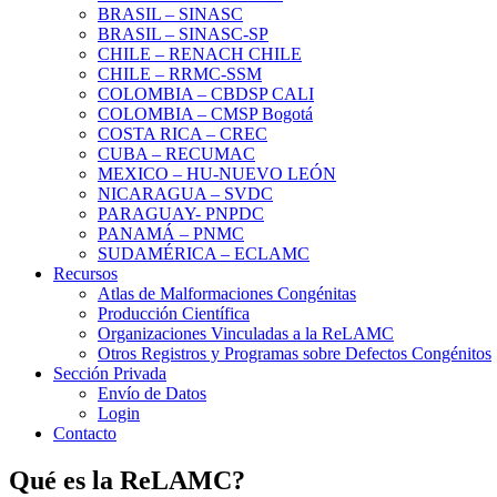
BRASIL – SINASC
BRASIL – SINASC-SP
CHILE – RENACH CHILE
CHILE – RRMC-SSM
COLOMBIA – CBDSP CALI
COLOMBIA – CMSP Bogotá
COSTA RICA – CREC
CUBA – RECUMAC
MEXICO – HU-NUEVO LEÓN
NICARAGUA – SVDC
PARAGUAY- PNPDC
PANAMÁ – PNMC
SUDAMÉRICA – ECLAMC
Recursos
Atlas de Malformaciones Congénitas
Producción Científica
Organizaciones Vinculadas a la ReLAMC
Otros Registros y Programas sobre Defectos Congénitos
Sección Privada
Envío de Datos
Login
Contacto
Qué es la ReLAMC?