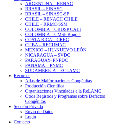
ARGENTINA – RENAC
BRASIL – SINASC
BRASIL – SINASC-SP
CHILE – RENACH CHILE
CHILE – RRMC-SSM
COLOMBIA – CBDSP CALI
COLOMBIA – CMSP Bogotá
COSTA RICA – CREC
CUBA – RECUMAC
MEXICO – HU-NUEVO LEÓN
NICARAGUA – SVDC
PARAGUAY- PNPDC
PANAMÁ – PNMC
SUDAMÉRICA – ECLAMC
Recursos
Atlas de Malformaciones Congénitas
Producción Científica
Organizaciones Vinculadas a la ReLAMC
Otros Registros y Programas sobre Defectos
Congénitos
Sección Privada
Envío de Datos
Login
Contacto